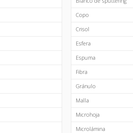
Blanco de sputtering
Copo
Crisol
Esfera
Espuma
Fibra
Gránulo
Malla
Microhoja
Microlámina