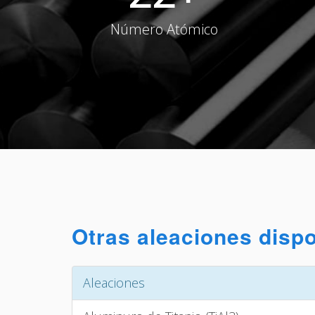
Número Atómico
Otras aleaciones disp
Aleaciones