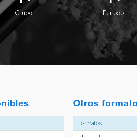
Grupo
Periodo
onibles
Otros formato
Formatos