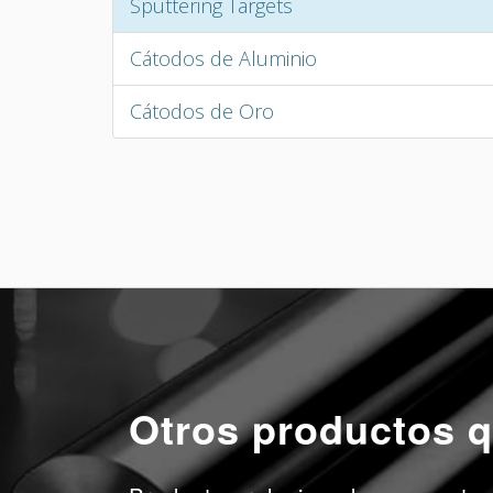
Sputtering Targets
Cátodos de Aluminio
Cátodos de Oro
Otros productos q