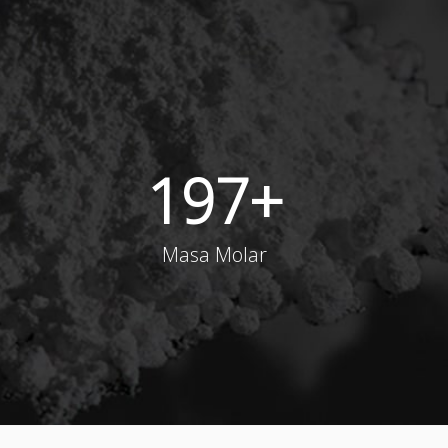
197
+
Masa Molar