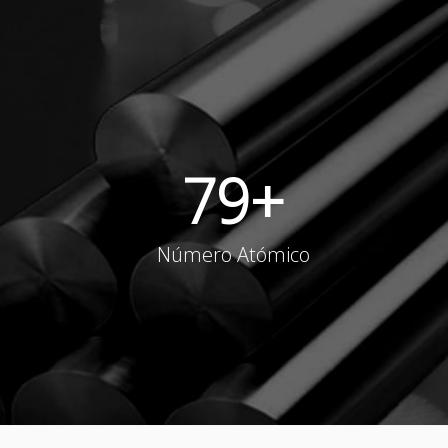
79
+
Número Atómico