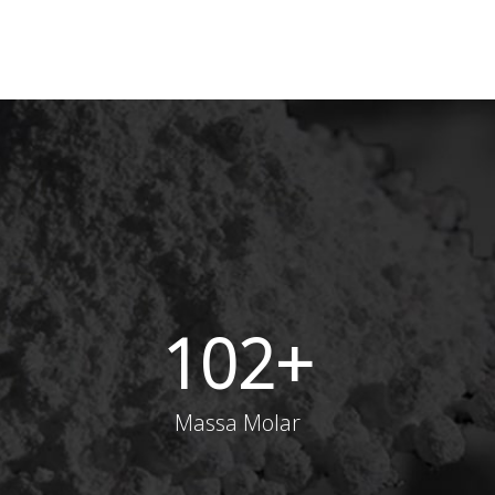
102
+
Massa Molar