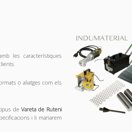
mb les característiques
lients.
formats o aliatges com els
 tipus de
Vareta de Ruteni
pecificacions i li manarem