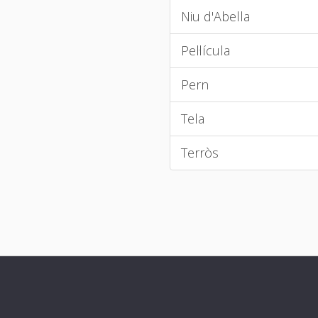
Niu d'Abella
Pel·lícula
Pern
Tela
Terròs