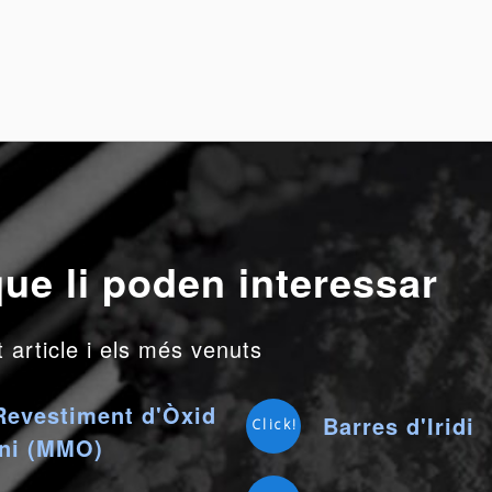
ue li poden interessar
article i els més venuts
Revestiment d'Òxid
Barres d'Iridi
Click!
eni (MMO)