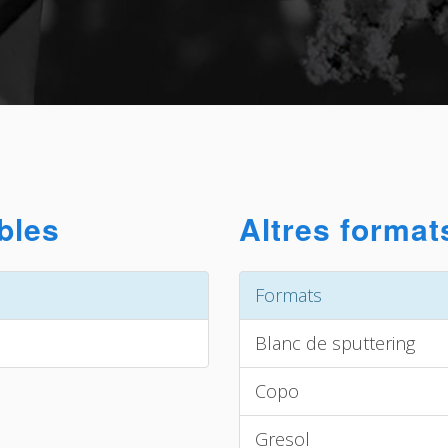
bles
Altres format
Formats
Blanc de sputtering
Copo
Gresol