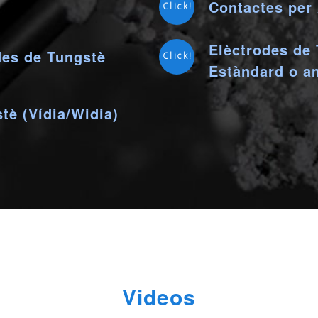
Contactes per 
Click!
Elèctrodes de 
des de Tungstè
Click!
Estàndard o a
tè (Vídia/Widia)
Videos