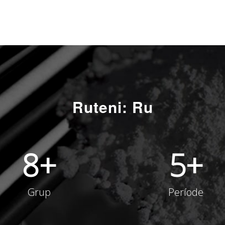
Ruteni: Ru
8
+
5
+
Grup
Període