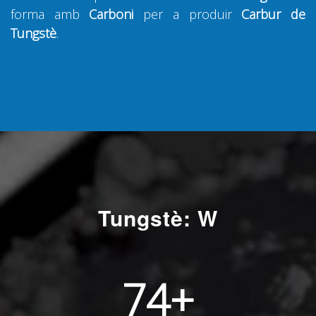
forma amb
Carboni
per a produir
Carbur de
Tungstè
.
Tungstè: W
74
+