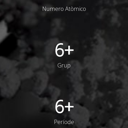
Numero Atòmico
6
+
Grup
6
+
Període