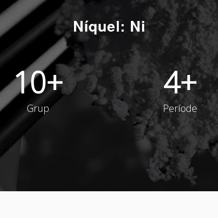
Níquel: Ni
10
+
4
+
Grup
Període