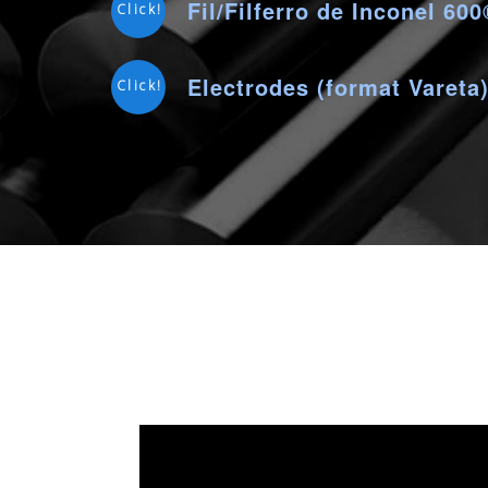
Fil/Filferro de Inconel 60
Click!
Electrodes (format Vareta
Click!