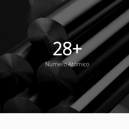
28
+
Numero Atòmico