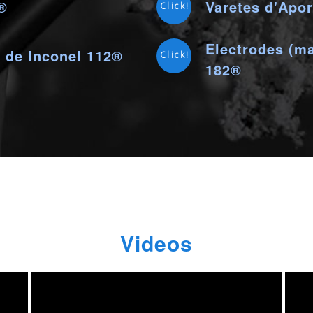
0®
Varetes d'Apor
Click!
Electrodes (ma
) de Inconel 112®
Click!
182®
Videos