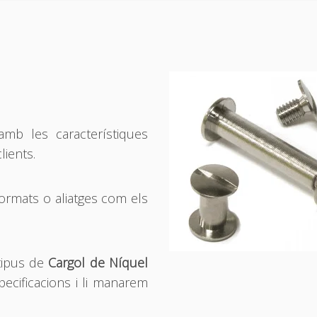
mb les característiques
lients.
formats o aliatges com els
tipus de
Cargol de Níquel
pecificacions i li manarem