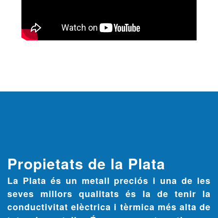
Propietats de la Plata
La
Plata
és un metall preciós i una de les
seves millors qualitats és la de tenir la
conductivitat elèctrica i tèrmica més alta de