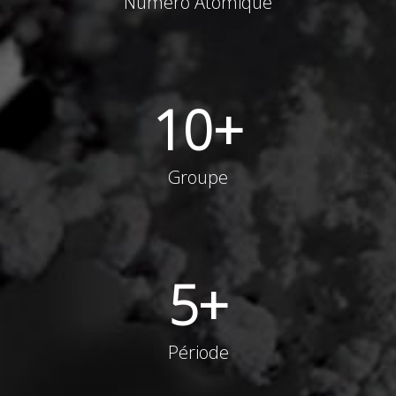
Numéro Atomique
10
+
Groupe
5
+
Période