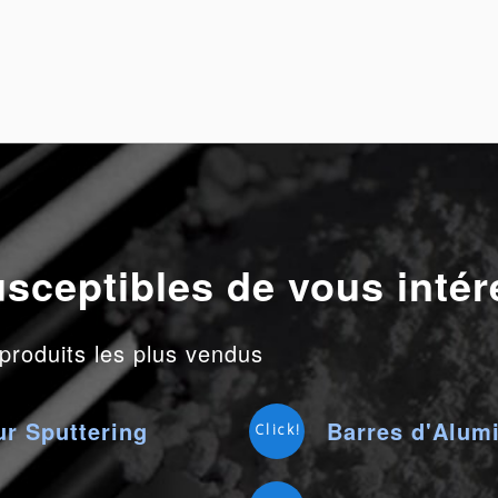
usceptibles de vous intér
 produits les plus vendus
r Sputtering
Barres d'Alum
Click!