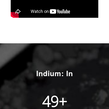
Indium: In
49
+